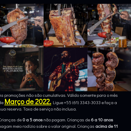
As promoções não são cumulativas. Válido somente para o mês
Março de 2022.
de
Ligue +55 (61) 3343-3033 e faça a
sua reserva. Taxa de serviço não inclusa.
Crianças de
0 a 5 anos
não pagam. Crianças de
6 a 10 anos
pagam meio rodízio sobre o valor original. Crianças
acima de 11