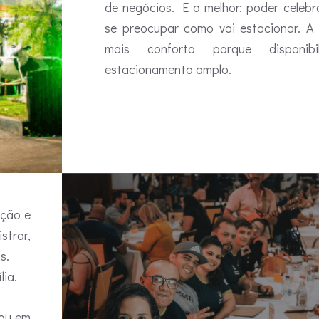
de negócios. E o melhor: poder celeb
se preocupar como vai estacionar. 
mais conforto porque disponib
estacionamento amplo.
ação e
trar,
s.
lia.
zou em