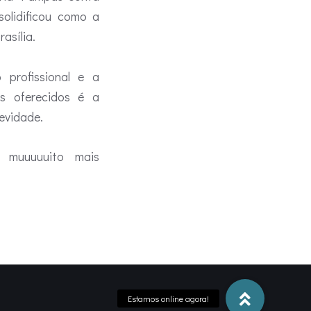
olidificou como a
asília.
 profissional e a
s oferecidos é a
gevidade.
 muuuuuito mais