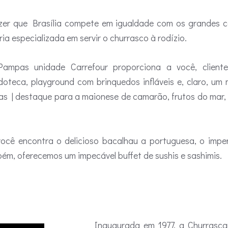
zer que Brasília compete em igualdade com os grandes c
ia especializada em servir o churrasco à rodízio.
Pampas unidade Carrefour proporciona a você, cliente
edoteca, playground com brinquedos infláveis e, claro, um 
as | destaque para a maionese de camarão, frutos do mar,
você encontra o delicioso bacalhau a portuguesa, o impe
bém, oferecemos um impecável buffet de sushis e sashimis.
Inaugurada em 1977, a Churrasc