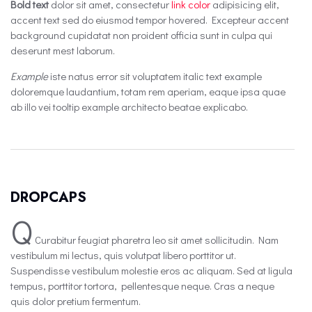
Bold text
dolor sit amet, consectetur
link color
adipisicing elit,
accent text sed do eiusmod tempor hovered. Excepteur
accent
background
cupidatat non proident officia sunt in culpa qui
deserunt mest laborum.
Example
iste natus error sit voluptatem italic text example
doloremque laudantium, totam rem aperiam, eaque ipsa quae
ab illo vei
tooltip example
architecto beatae explicabo.
DROPCAPS
Q
Curabitur feugiat pharetra leo sit amet sollicitudin. Nam
vestibulum mi lectus, quis volutpat libero porttitor ut.
Suspendisse vestibulum molestie eros ac aliquam. Sed at ligula
tempus, porttitor tortora, pellentesque neque. Cras a neque
quis dolor pretium fermentum.