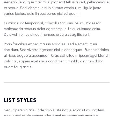
Aenean vel augue maximus, placerat tellus a velit, pellentesque
et neque. Sed lobortis, nisi in cursus vestibulum, ligula justo
varius lectus, quis finibus purus nisl vel quam.
Curabitur ac tempor nisl, convallis facilisis ipsum. Praesent
malesuada tempus dolor eget tempus. Ut eu euismod enim.
Duis vel nibh euismod, rhoncus arcu at, sagittis velit.
Proin faucibus ex nec mauris sodales, sed elementum mi
tincidunt. Sed viverra egestas nisi in consequat. Fusce sodales
ultrices augue a accumsan. Cras sollicitudin, ipsum eget blandit
pulvinar, sapien eget risus condimentum nibh, a rutrum dolor
quam feugiat elit.
LIST STYLES
Sed ut perspiciatis unde omnis iste natus error sit voluptatem
accusantium doloremque laudantium, totam rem aperiam,